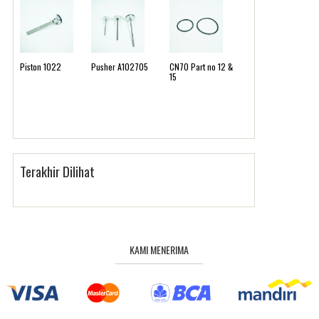
Piston 1022
Pusher A102705
CN70 Part no 12 &
15
Terakhir Dilihat
KAMI MENERIMA