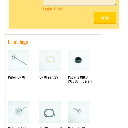
Login di sini
Lihat Juga
Piston CN70
CN70 part 25
Packing CN60
19908011 (Besar)