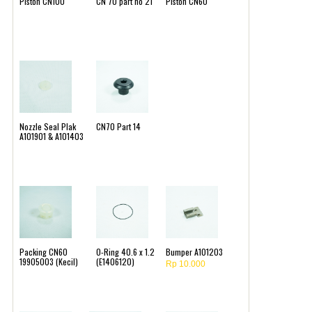
Piston CN100
CN 70 part no 21
Piston CN60
Nozzle Seal Plak
CN70 Part 14
A101901 & A101403
Packing CN60
O-Ring 40.6 x 1.2
Bumper A101203
19905003 (Kecil)
(E1406120)
Rp 10.000