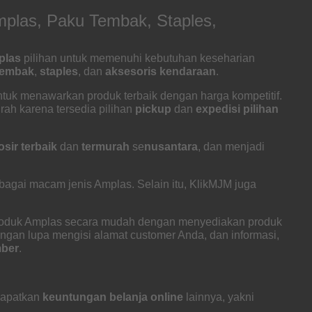
plas, Paku Tembak, Staples,
plas
pilihan untuk memenuhi kebutuhan keseharian
tembak
,
staples
, dan
aksesoris kendaraan
.
ntuk menawarkan produk terbaik dengan harga kompetitif.
ah karena tersedia pilihan
pickup
dan
expedisi pilihan
osir
terbaik
dan
termurah
se
nusantara
, dan menjadi
gai macam jenis Amplas. Selain itu, KlikMJM juga
roduk Amplas secara mudah dengan menyediakan produk
angan lupa mengisi alamat customer Anda, dan informasi,
ber
.
dapatkan
keuntungan
belanja online
lainnya, yakni