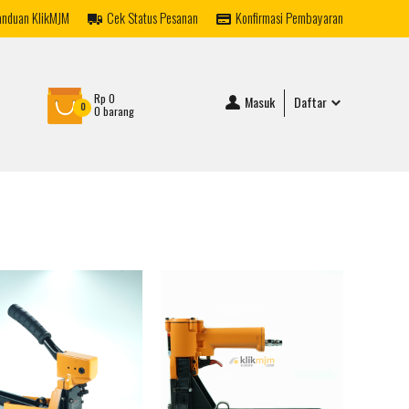
anduan KlikMJM
Cek Status Pesanan
Konfirmasi Pembayaran
Rp 0
Masuk
Daftar
0
0 barang