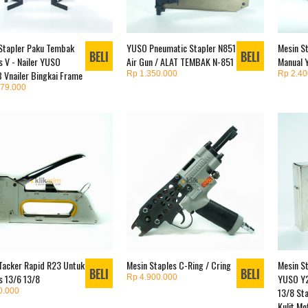
Stapler Paku Tembak
YUSO Pneumatic Stapler N851
Mesin St
s V - Nailer YUSO
Air Gun / ALAT TEMBAK N-851
Manual 
 Vnailer Bingkai Frame
Rp 1.350.000
Rp 2.40
879.000
Tacker Rapid R23 Untuk
Mesin Staples C-Ring / Cring
Mesin S
s 13/6 13/8
YUSO Y2
Rp 4.900.000
13/8 St
0.000
Kulit Mo