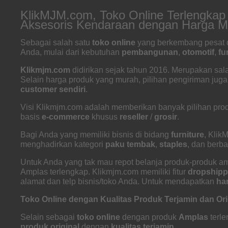
KlikMJM.com, Toko Online Terlengka
Aksesoris Kendaraan dengan Harga M
Sebagai salah satu
toko online
yang berkembang pesat d
Anda, mulai dari kebutuhan
pembangunan
,
otomotif
,
fu
Klikmjm.com
didirikan sejak tahun 2016. Merupakan sal
Selain harga produk yang murah, pilihan pengiriman jug
customer sendiri
.
Visi Klikmjm.com adalah memberikan banyak pilihan pro
basis
e-commerce
khusus
reseller
/
grosir
.
Bagi Anda yang memiliki bisnis di bidang
furniture
, Klik
menghadirkan kategori
paku tembak
,
staples
, dan berb
Untuk Anda yang tak mau repot belanja produk-produk a
Amplas terlengkap. Klikmjm.com memiliki fitur
dropshipp
alamat dan telp bisnis/toko Anda. Untuk mendapatkan
ha
Toko Online dengan Kualitas Produk Terjamin dan Ori
Selain sebagai
toko online
dengan produk
Amplas
terl
produk original
dengan
kualitas terjamin
.