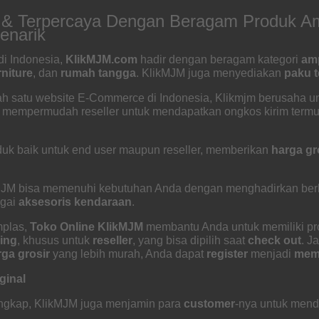
p & Terpercaya Dengan Beragam Produk Am
enarik
i Indonesia,
KlikMJM.com
hadir dengan beragam kategori
am
rniture
, dan
rumah tangga
. KlikMJM juga menyediakan
paku 
ah satu website E-Commerce di Indonesia, Klikmjm berusaha u
a mempermudah reseller untuk mendapatkan ongkos kirim termur
duk baik untuk end user maupun reseller, memberikan
harga gr
MJM bisa memenuhi kebutuhan Anda dengan menghadirkan berba
agai
aksesoris kendaraan
.
mplas,
Toko Online KlikMJM
membantu Anda untuk memiliki p
ing
, khusus untuk
reseller
, yang bisa dipilih saat
check out
. J
rga grosir
yang lebih murah, Anda dapat
register
menjadi
mem
ginal
engkap, KlikMJM juga menjamin para
customer
-nya untuk men