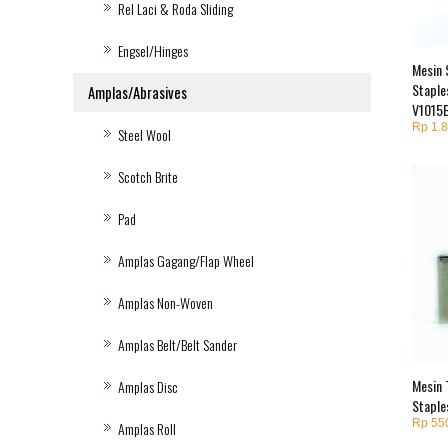
Rel Laci & Roda Sliding
Engsel/Hinges
Mesin 
Staple
Amplas/Abrasives
V1015B
Rp 1.
Steel Wool
Scotch Brite
Pad
Amplas Gagang/Flap Wheel
Amplas Non-Woven
Amplas Belt/Belt Sander
Mesin 
Amplas Disc
Staple
Rp 55
Amplas Roll