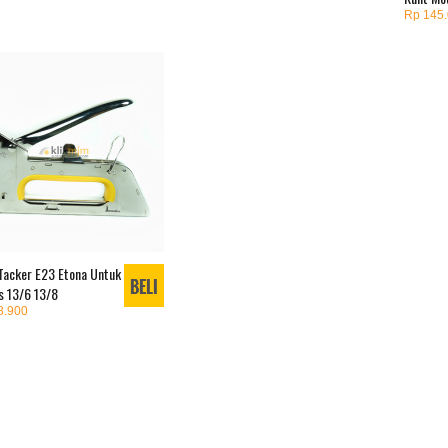
Rp 145
Tacker E23 Etona Untuk
s 13/6 13/8
8.900