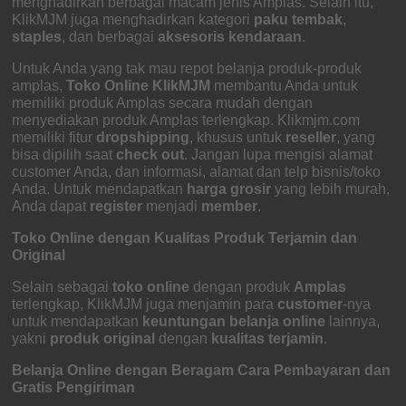
menghadirkan berbagai macam jenis Amplas. Selain itu,
KlikMJM juga menghadirkan kategori
paku tembak
,
staples
, dan berbagai
aksesoris kendaraan
.
Untuk Anda yang tak mau repot belanja produk-produk
amplas,
Toko Online KlikMJM
membantu Anda untuk
memiliki produk Amplas secara mudah dengan
menyediakan produk Amplas terlengkap. Klikmjm.com
memiliki fitur
dropshipping
, khusus untuk
reseller
, yang
bisa dipilih saat
check out
. Jangan lupa mengisi alamat
customer Anda, dan informasi, alamat dan telp bisnis/toko
Anda. Untuk mendapatkan
harga grosir
yang lebih murah,
Anda dapat
register
menjadi
member
.
Toko Online dengan Kualitas Produk Terjamin dan
Original
Selain sebagai
toko online
dengan produk
Amplas
terlengkap, KlikMJM juga menjamin para
customer
-nya
untuk mendapatkan
keuntungan
belanja online
lainnya,
yakni
produk original
dengan
kualitas terjamin
.
Belanja Online dengan Beragam Cara Pembayaran dan
Gratis Pengiriman