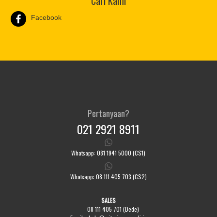
Cari Kami
Facebook
Pertanyaan?
021 2921 8911
Whatsapp: 081 1941 5000 (CS1)
Whatsapp: 08 111 405 703 (CS2)
SALES
08 111 405 701 (Dede)