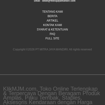
Email :
dede@mitrajayamandiri.com
TENTANG KAMI
BERITA
ARTIKEL
KONTAK KAMI
SYARAT & KETENTUAN
FAQ
FULL SITE
Copyright ©2026 PT MITRA JAYA MANDIRI. All rights reserved
KlikMJM.com, Toko Online Terlengkap
& Terpercaya Dengan Beragam Produk
Amplas, Paku Tembak, Staples,
Aksesoris Kendaraan dengan Harga