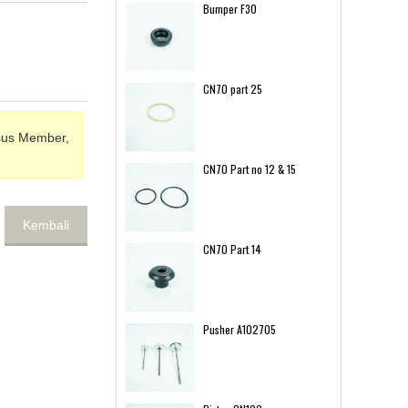
Bumper F30
CN70 part 25
sus Member,
CN70 Part no 12 & 15
Kembali
CN70 Part 14
Pusher A102705