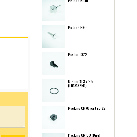
Piston CN100
Piston CN60
Pusher 1022
O-Ring 31.3 x 2.5
(E01313250)
Packing CN70 part no 32
Packing CN100 (Biru)