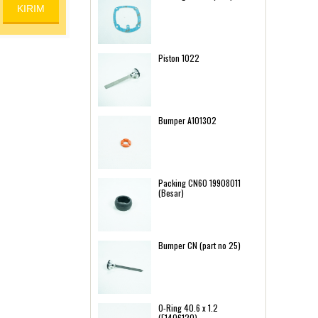
Piston 1022
Bumper A101302
Packing CN60 19908011
(Besar)
Bumper CN (part no 25)
O-Ring 40.6 x 1.2
(E1406120)