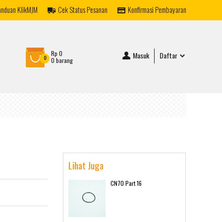
anduan KlikMJM
Cek Status Pesanan
Konfirmasi Pembayaran
Rp 0
Masuk
Daftar
0
0 barang
Lihat Juga
CN70 Part 16