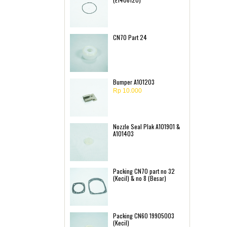
CN70 Part 24
Bumper A101203
Rp 10.000
Nozzle Seal Plak A101901 &
A101403
Packing CN70 part no 32
(Kecil) & no 8 (Besar)
Packing CN60 19905003
(Kecil)