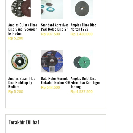
Amplas Bulat / Fibre
Standard Abrasives
Amplas Fibre Disc
Disc 5 inci Scorpion
(SA) Roloc Disc 2"
Norton F227
by Radium
Rp 907.500
Rp 1.430.000
Rp 5.200
Amplas Susun Flap
Batu Poles Gurinda
Amplas Bulat Disc
Disc RadiFlap by
Fleksibel Norton BDX
Fibre Disc Sun Tiger
Radium
Jepang
Rp 544.500
Rp 5.200
Rp 4.537.500
Terakhir Dilihat