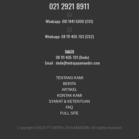
021 2921 8911
Whatsapp: 081 1941 5000 (CS1)
Whatsapp: 08 111 405 703 (CS2)
SALES
08 111 405 701 (Dede)
Email :
dede@mitrajayamandiri.com
TENTANG KAMI
BERITA
ARTIKEL
KONTAK KAMI
SYARAT & KETENTUAN
FAQ
FULL SITE
Copyright ©2026 PT MITRA JAYA MANDIRI. All rights reserved