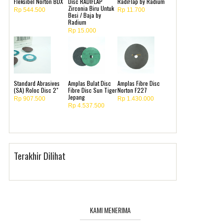
Fleksibel Norton BDX
Disc RADIFLAP
RadiFlap by Radium
Zirconia Biru Untuk
Rp 544.500
Rp 11.700
Besi / Baja by
Radium
Rp 15.000
Standard Abrasives
Amplas Bulat Disc
Amplas Fibre Disc
(SA) Roloc Disc 2"
Fibre Disc Sun Tiger
Norton F227
Jepang
Rp 907.500
Rp 1.430.000
Rp 4.537.500
Terakhir Dilihat
KAMI MENERIMA