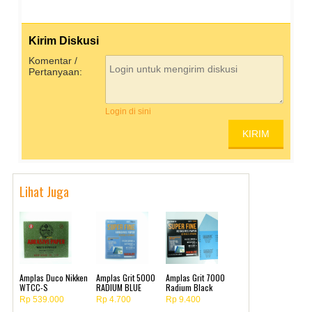
Kirim Diskusi
Komentar /
Pertanyaan:
Login di sini
Lihat Juga
Amplas Duco Nikken
Amplas Grit 5000
Amplas Grit 7000
WTCC-S
RADIUM BLUE
Radium Black
Rp 539.000
Rp 4.700
Rp 9.400