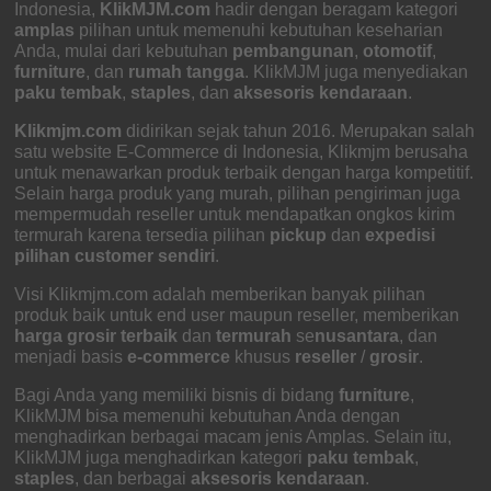
Indonesia,
KlikMJM.com
hadir dengan beragam kategori
amplas
pilihan untuk memenuhi kebutuhan keseharian
Anda, mulai dari kebutuhan
pembangunan
,
otomotif
,
furniture
, dan
rumah tangga
. KlikMJM juga menyediakan
paku tembak
,
staples
, dan
aksesoris kendaraan
.
Klikmjm.com
didirikan sejak tahun 2016. Merupakan salah
satu website E-Commerce di Indonesia, Klikmjm berusaha
untuk menawarkan produk terbaik dengan harga kompetitif.
Selain harga produk yang murah, pilihan pengiriman juga
mempermudah reseller untuk mendapatkan ongkos kirim
termurah karena tersedia pilihan
pickup
dan
expedisi
pilihan customer sendiri
.
Visi Klikmjm.com adalah memberikan banyak pilihan
produk baik untuk end user maupun reseller, memberikan
harga grosir
terbaik
dan
termurah
se
nusantara
, dan
menjadi basis
e-commerce
khusus
reseller
/
grosir
.
Bagi Anda yang memiliki bisnis di bidang
furniture
,
KlikMJM bisa memenuhi kebutuhan Anda dengan
menghadirkan berbagai macam jenis Amplas. Selain itu,
KlikMJM juga menghadirkan kategori
paku tembak
,
staples
, dan berbagai
aksesoris kendaraan
.